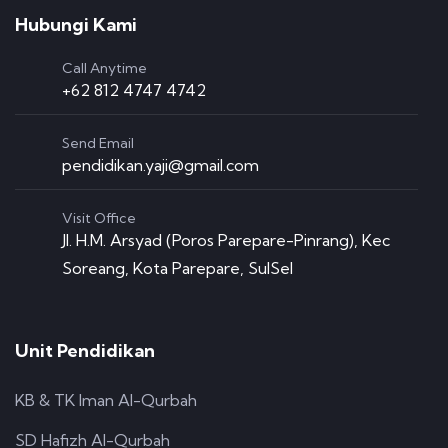
Hubungi Kami
Call Anytime
+62 812 4747 4742
Send Email
pendidikan.yaji@gmail.com
Visit Office
Jl. H.M. Arsyad (Poros Parepare-Pinrang), Kec
Soreang, Kota Parepare, SulSel
Unit Pendidikan
KB & TK Iman Al-Qurbah
SD Hafizh Al-Qurbah