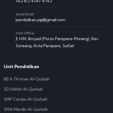
+62 812 4747 4742
Send Email
pendidikan.yaji@gmail.com
Visit Office
Jl. H.M. Arsyad (Poros Parepare-Pinrang), Kec
Soreang, Kota Parepare, SulSel
Unit Pendidikan
KB & TK Iman Al-Qurbah
SD Hafizh Al-Qurbah
SMP Cerdas Al-Qurbah
SMA Mandiri Al-Qurbah