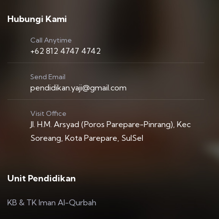
Hubungi Kami
Call Anytime
+62 812 4747 4742
Send Email
pendidikan.yaji@gmail.com
Visit Office
Jl. H.M. Arsyad (Poros Parepare-Pinrang), Kec
Soreang, Kota Parepare, SulSel
Unit Pendidikan
KB & TK Iman Al-Qurbah