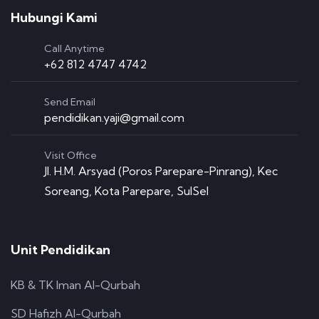
Hubungi Kami
Call Anytime
+62 812 4747 4742
Send Email
pendidikan.yaji@gmail.com
Visit Office
Jl. H.M. Arsyad (Poros Parepare-Pinrang), Kec
Soreang, Kota Parepare, SulSel
Unit Pendidikan
KB & TK Iman Al-Qurbah
SD Hafizh Al-Qurbah